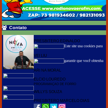
Contato
Contato
PRESBITERO EDINALDO
Este site usa cookies para
VEI LIU
garantir que você obtenha
ARI NA MORAL
ELCIO LOUREDO
PROGRAMAÇAO DE FORRO
WILLYS SOUZA
PRESBITERO MARCELO DIAS