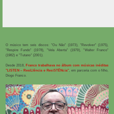
O músico tem seis discos: "Ou Não" (1973), "Revolver" (1975),
"Respire Fundo" (1978), "Vela Aberta" (1979), "Walter Franco"
(1982) e "Tutano" (2001).
Desde 2018,
Franco trabalhava no álbum com músicas inéditas
"LISTEN – ResiLIência e ResiSTÊNcia"
, em parceria com o filho,
Diogo Franco.