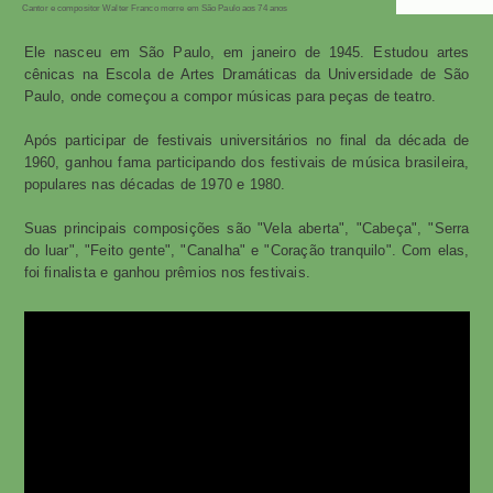
Cantor e compositor Walter Franco morre em São Paulo aos 74 anos
Ele nasceu em São Paulo, em janeiro de 1945. Estudou artes
cênicas na Escola de Artes Dramáticas da Universidade de São
Paulo, onde começou a compor músicas para peças de teatro.
Após participar de festivais universitários no final da década de
1960, ganhou fama participando dos festivais de música brasileira,
populares nas décadas de 1970 e 1980.
Suas principais composições são "Vela aberta", "Cabeça", "Serra
do luar", "Feito gente", "Canalha" e "Coração tranquilo". Com elas,
foi finalista e ganhou prêmios nos festivais.