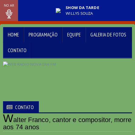
NO AR
SHOW DA TARDE
WILLYS SOUZA
HOME
PROGRAMAÇÃO
EQUIPE
GALERIA DE FOTOS
CONTATO
CONTATO
W
alter Franco, cantor e compositor, morre
aos 74 anos