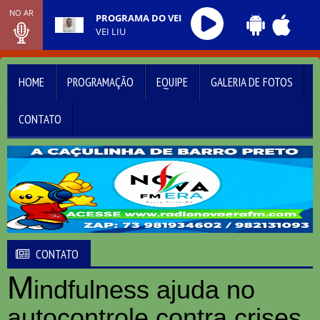
NO AR
PROGRAMA DO VEI
VEI LIU
HOME
PROGRAMAÇÃO
EQUIPE
GALERIA DE FOTOS
CONTATO
CONTATO
M
indfulness ajuda no
autocontrole contra crises